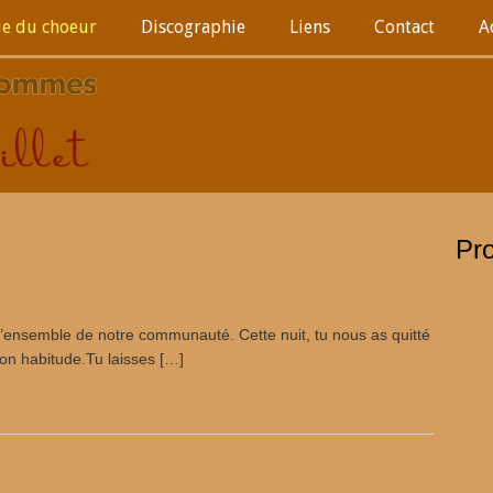
ie du choeur
Discographie
Liens
Contact
A
Pr
t l’ensemble de notre communauté. Cette nuit, tu nous as quitté
on habitude.Tu laisses […]